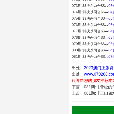
073期:$$决杀两合$$︻
05
074期:$$决杀两合$$︻
04
075期:$$决杀两合$$︻
03
076期:$$决杀两合$$︻
06
077期:$$决杀两合$$︻
04
078期:$$决杀两合$$︻
03
079期:$$决杀两合$$︻
06
080期:$$决杀两合$$︻
04
081期:$$决杀两合$$︻
07
出处：
2023澳门正版
出处：
www.670288.co
欢迎向您的朋友推荐本
下篇：081期:【曾经
上篇：081期:【三山