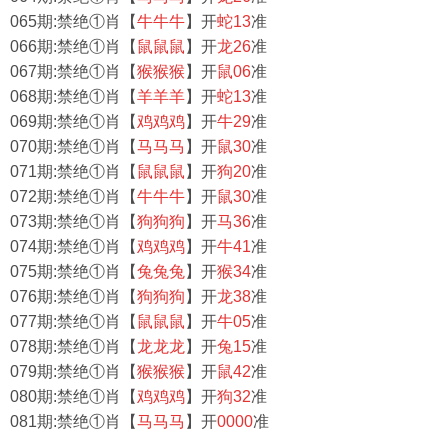
065期:禁绝①肖【
牛牛牛
】开
蛇13
准
066期:禁绝①肖【
鼠鼠鼠
】开
龙26
准
067期:禁绝①肖【
猴猴猴
】开
鼠06
准
068期:禁绝①肖【
羊羊羊
】开
蛇13
准
069期:禁绝①肖【
鸡鸡鸡
】开
牛29
准
070期:禁绝①肖【
马马马
】开
鼠30
准
071期:禁绝①肖【
鼠鼠鼠
】开
狗20
准
072期:禁绝①肖【
牛牛牛
】开
鼠30
准
073期:禁绝①肖【
狗狗狗
】开
马36
准
074期:禁绝①肖【
鸡鸡鸡
】开
牛41
准
075期:禁绝①肖【
兔兔兔
】开
猴34
准
076期:禁绝①肖【
狗狗狗
】开
龙38
准
077期:禁绝①肖【
鼠鼠鼠
】开
牛05
准
078期:禁绝①肖【
龙龙龙
】开
兔15
准
079期:禁绝①肖【
猴猴猴
】开
鼠42
准
080期:禁绝①肖【
鸡鸡鸡
】开
狗32
准
081期:禁绝①肖【
马马马
】开
0000
准