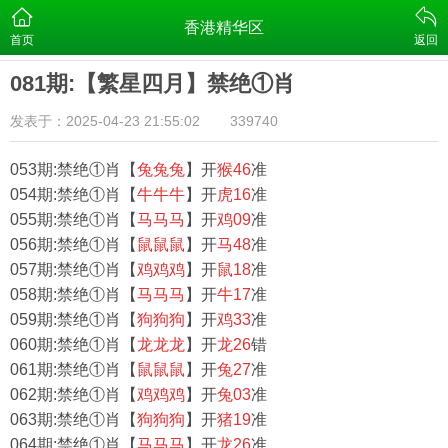
香港精华区
首页
返回
081期:【繁星四月】禁绝①肖
发表于：2025-04-23 21:55:02
339740
053期:禁绝①肖【
兔兔兔
】开
猴46
准
054期:禁绝①肖【
牛牛牛
】开
虎16
准
055期:禁绝①肖【
马马马
】开
鸡09
准
056期:禁绝①肖【
鼠鼠鼠
】开
马48
准
057期:禁绝①肖【
鸡鸡鸡
】开
鼠18
准
058期:禁绝①肖【
马马马
】开
牛17
准
059期:禁绝①肖【
狗狗狗
】开
鸡33
准
060期:禁绝①肖【
龙龙龙
】开
龙26
错
061期:禁绝①肖【
鼠鼠鼠
】开
兔27
准
062期:禁绝①肖【
鸡鸡鸡
】开
兔03
准
063期:禁绝①肖【
狗狗狗
】开
猪19
准
064期:禁绝①肖【
马马马
】开
龙26
准