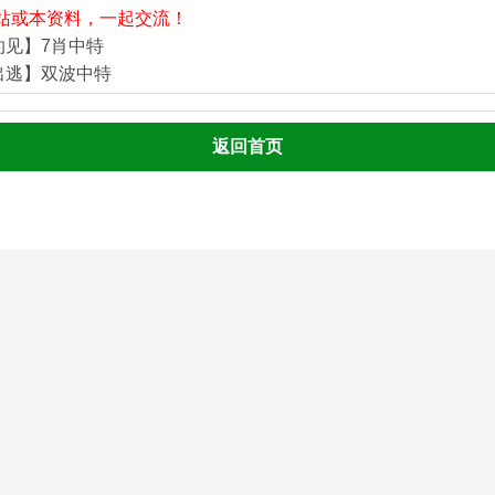
站或本资料，一起交流！
灼见】7肖中特
出逃】双波中特
返回首页